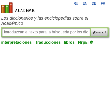
RU
EN
DE
FR
es-academic.com
Los diccionarios y las enciclopedias sobre el
Académico
¡Buscar!
interpretaciones
Traducciones
libros
Игры ⚽