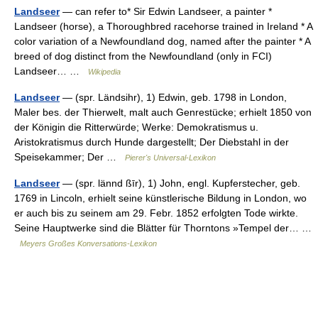
Landseer
— can refer to* Sir Edwin Landseer, a painter *
Landseer (horse), a Thoroughbred racehorse trained in Ireland * A
color variation of a Newfoundland dog, named after the painter * A
breed of dog distinct from the Newfoundland (only in FCI)
Landseer… …
Wikipedia
Landseer
— (spr. Ländsihr), 1) Edwin, geb. 1798 in London,
Maler bes. der Thierwelt, malt auch Genrestücke; erhielt 1850 von
der Königin die Ritterwürde; Werke: Demokratismus u.
Aristokratismus durch Hunde dargestellt; Der Diebstahl in der
Speisekammer; Der …
Pierer's Universal-Lexikon
Landseer
— (spr. lännd ßīr), 1) John, engl. Kupferstecher, geb.
1769 in Lincoln, erhielt seine künstlerische Bildung in London, wo
er auch bis zu seinem am 29. Febr. 1852 erfolgten Tode wirkte.
Seine Hauptwerke sind die Blätter für Thorntons »Tempel der… …
Meyers Großes Konversations-Lexikon