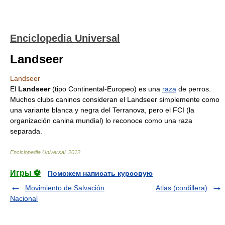
Enciclopedia Universal
Landseer
Landseer
El
Landseer
(tipo Continental-Europeo) es una
raza
de perros.
Muchos clubs caninos consideran el Landseer simplemente como
una variante blanca y negra del Terranova, pero el FCI (la
organización canina mundial) lo reconoce como una raza
separada.
Enciclopedia Universal
.
2012
.
Игры ⚽
Поможем написать курсовую
Movimiento de Salvación
Atlas (cordillera)
Nacional