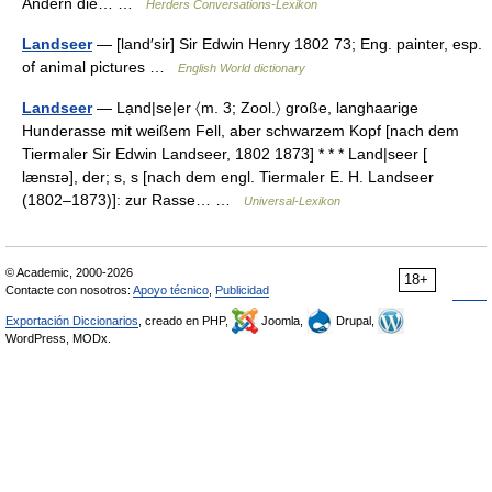
Andern die… …
Herders Conversations-Lexikon
Landseer
— [land′sir] Sir Edwin Henry 1802 73; Eng. painter, esp.
of animal pictures …
English World dictionary
Landseer
— Lạnd|se|er 〈m. 3; Zool.〉 große, langhaarige
Hunderasse mit weißem Fell, aber schwarzem Kopf [nach dem
Tiermaler Sir Edwin Landseer, 1802 1873] * * * Land|seer [
lænsɪə], der; s, s [nach dem engl. Tiermaler E. H. Landseer
(1802–1873)]: zur Rasse… …
Universal-Lexikon
© Academic, 2000-2026
18+
Contacte con nosotros:
Apoyo técnico
,
Publicidad
Exportación Diccionarios
, creado en PHP,
Joomla,
Drupal,
WordPress, MODx.